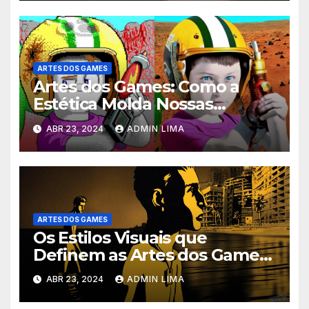
ARTES DOS GAMES
Artes dos Games: Como a
Estética Molda Nossas
Experiências – Descubra!
ABR 23, 2024
ADMIN LIMA
ARTES DOS GAMES
Os Estilos Visuais que
Definem as Artes dos Games
– Explore Cada Um!
ABR 23, 2024
ADMIN LIMA