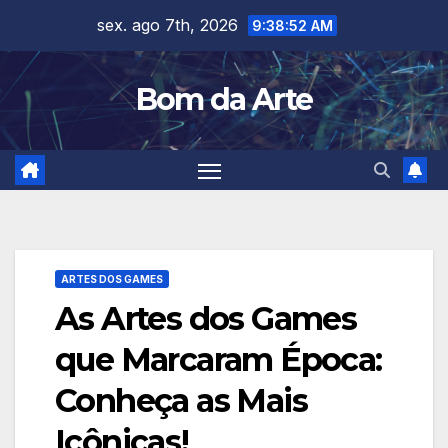
Skip
sex. ago 7th, 2026
9:38:53 AM
to
content
Bom da Arte
ARTES DOS GAMES
As Artes dos Games
que Marcaram Época:
Conheça as Mais
Icônicas!