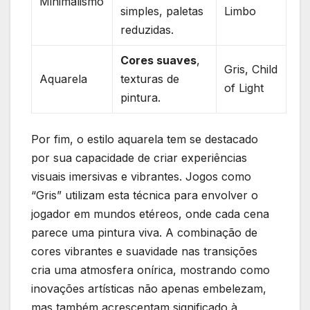
Minimalismo
simples, paletas
Limbo
reduzidas.
Cores suaves
,
Gris,⁤ Child
Aquarela
texturas de
of Light
pintura.
Por⁢ fim, o estilo aquarela tem se ⁣destacado
por ⁣sua capacidade de⁣ criar experiências
⁤visuais imersivas e vibrantes. Jogos como
“Gris” utilizam⁢ esta técnica para envolver o
jogador em mundos etéreos, onde cada cena
parece ‌uma pintura ⁣viva. A combinação de
cores vibrantes ⁣e suavidade nas transições
‌cria‍ uma⁤ atmosfera onírica, mostrando como
inovações artísticas não apenas⁣ embelezam,
mas também ⁤acrescentam ⁢significado à