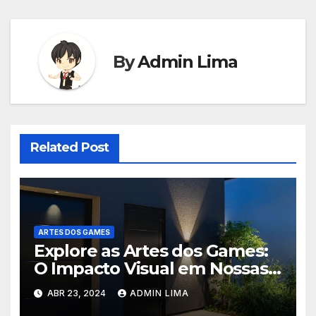
By
Admin Lima
Related Post
ARTES DOS GAMES
Explore as Artes dos Games:
O Impacto Visual em Nossas
Emoções – Veja!
ABR 23, 2024
ADMIN LIMA