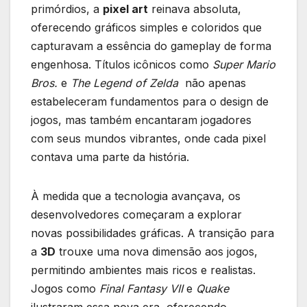
primórdios, a
pixel art
reinava ⁢absoluta,
oferecendo gráficos ‍simples e ⁢coloridos que
capturavam ​a essência do gameplay de forma
engenhosa. Títulos icônicos ‌como
Super Mario
Bros.
⁤e‍
The Legend of Zelda
‍ não apenas‍
estabeleceram fundamentos para‍ o design de
jogos, mas também ⁢encantaram jogadores
com seus mundos vibrantes, onde cada pixel
contava​ uma ⁣parte da história.
À medida que ‍a tecnologia avançava, os
desenvolvedores começaram ⁤a explorar⁤
novas possibilidades gráficas. A‌ transição para
⁤a
3D
trouxe uma nova dimensão aos jogos,
permitindo ‍ambientes mais ⁤ricos e⁢ realistas.​
Jogos como
Final Fantasy VII
e‌
Quake
ilustraram essa⁤ nova era, oferecendo