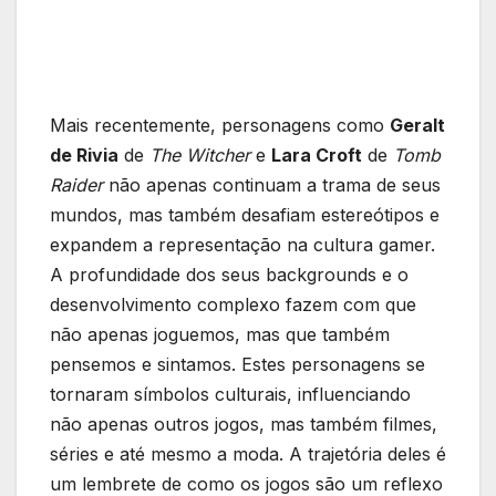
Mais recentemente, personagens como‍
Geralt
de Rivia
de
The Witcher
e
Lara Croft
de‌
Tomb ​
Raider
não apenas continuam a trama de seus
mundos,⁣ mas⁣ também desafiam​ estereótipos e
expandem a representação na cultura gamer.
A​ profundidade​ dos ⁤seus backgrounds e ⁢o
desenvolvimento complexo‌ fazem⁢ com que
não‌ apenas joguemos, ⁣mas que também
pensemos e sintamos. Estes personagens se
tornaram símbolos ⁤culturais, influenciando
não apenas outros⁢ jogos, mas também ‍filmes,‌
séries ⁣e até mesmo​ a⁢ moda.⁢ A⁣ trajetória deles ⁤é
um lembrete‌ de como os ‍jogos⁢ são um reflexo‍