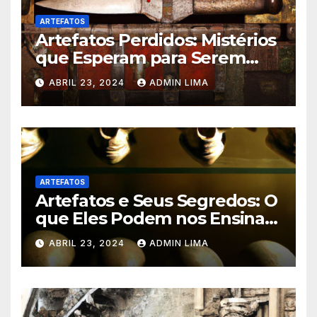
ARTEFATOS
Artefatos Perdidos: Mistérios
que Esperam para Serem
Revelados – Venha Conhecer!
ABRIL 23, 2024
ADMIN LIMA
ARTEFATOS
Artefatos e Seus Segredos: O
que Eles Podem nos Ensinar?
Descubra!
ABRIL 23, 2024
ADMIN LIMA