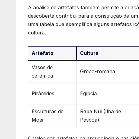
A análise de artefatos também permite a cria
descoberta ⁣contribui para ​a construção de um 
uma tabela que exemplifica alguns artefatos i
cultura:
Artefato
Cultura
Vasos de
Greco-romana
cerâmica
Pirâmides
Egípcia
Esculturas de
Rapa Nui (Ilha‌ de
Moai
Páscoa)
O valor dos‌ artefatos na arqueologia e nas‍ ci