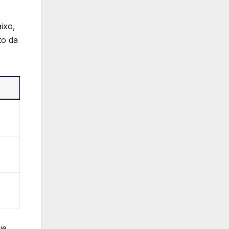
aixo,
to da
ue