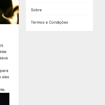
Sobre
Termos e Condições
os
las‌
 seus
 para
e eles
te.