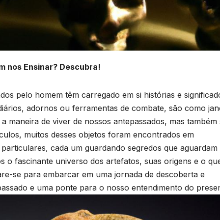
dem nos Ensinar? Descubra!
iados pelo homem têm carregado em si histórias e significad
diários, adornos ou ferramentas ‍de combate, são‌ como jane
 a maneira ⁢de ​viver de nossos antepassados, mas também
séculos, muitos desses objetos foram encontrados em
s particulares, cada um guardando segredos que aguardam
o fascinante universo dos artefatos, suas origens e‌ o ⁢qu
are-se para embarcar em uma jornada ⁤de descoberta e
passado e uma ponte para o nosso​ entendimento ⁣do presen