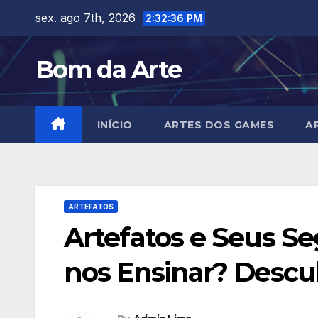
Skip
sex. ago 7th, 2026
2:32:37 PM
to
content
Bom da Arte
INÍCIO
ARTES DOS GAMES
A
ARTEFATOS
Artefatos e Seus S
nos Ensinar? Descu