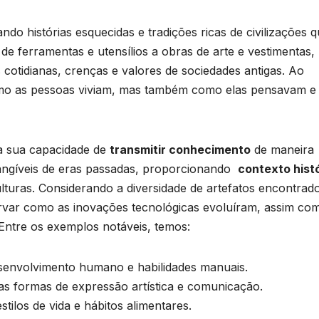
do‌ histórias esquecidas e tradições ricas​ de civilizações 
e ferramentas e ‌utensílios a obras de arte e vestimentas,
cotidianas, crenças e valores de sociedades antigas. Ao
mo as pessoas viviam, mas também⁢ como elas⁤ pensavam e
 na sua capacidade de
transmitir conhecimento
de maneira
ngíveis ‌de eras passadas, proporcionando ‍
contexto hist
ulturas. Considerando‍ a diversidade de artefatos encontrad
rvar como ​as inovações tecnológicas evoluíram, assim co
 Entre os exemplos notáveis, temos:
esenvolvimento humano e habilidades manuais.
as formas de expressão artística e comunicação.
ilos de‌ vida e⁢ hábitos‌ alimentares.