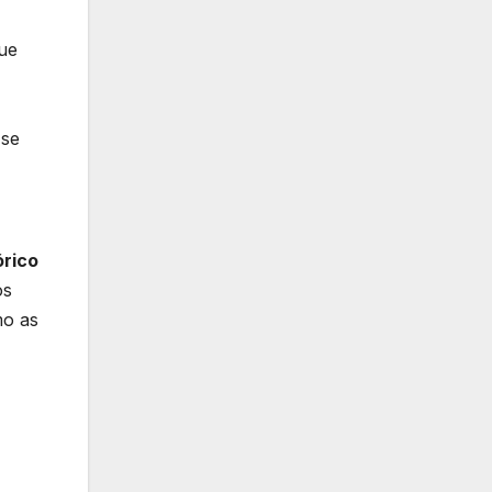
que
 se
órico
os
mo as