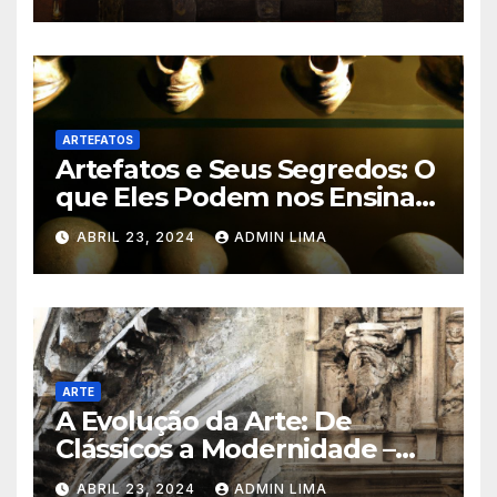
ARTEFATOS
Artefatos e Seus Segredos: O
que Eles Podem nos Ensinar?
Descubra!
ABRIL 23, 2024
ADMIN LIMA
ARTE
A Evolução da Arte: De
Clássicos a Modernidade –
Venha Conhecer!
ABRIL 23, 2024
ADMIN LIMA