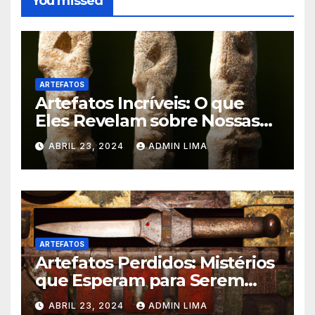
You missed
ARTEFATOS
Artefatos Incríveis: O que
Eles Revelam sobre Nossas
Raízes? Confira!
ABRIL 23, 2024
ADMIN LIMA
ARTEFATOS
Artefatos Perdidos: Mistérios
que Esperam para Serem
Revelados – Venha Conhecer!
ABRIL 23, 2024
ADMIN LIMA