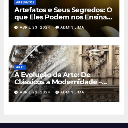
ARTEFATOS
Artefatos e Seus Segredos: O
que Eles Podem nos Ensinar?
Descubra!
ABRIL 23, 2024
ADMIN LIMA
ARTE
A Evolução da Arte: De
Clássicos a Modernidade –
Venha Conhecer!
ABRIL 23, 2024
ADMIN LIMA