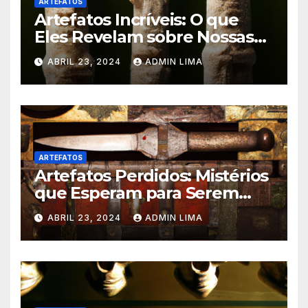
ARTEFATOS
Artefatos Incríveis: O que
Eles Revelam sobre Nossas
Raízes? Confira!
ABRIL 23, 2024
ADMIN LIMA
ARTEFATOS
Artefatos Perdidos: Mistérios
que Esperam para Serem
Revelados – Venha Conhecer!
ABRIL 23, 2024
ADMIN LIMA