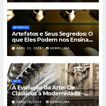
ARTEFATOS
Artefatos e Seus Segredos: O
que Eles Podem nos Ensinar?
Descubra!
ABRIL 23, 2024
ADMIN LIMA
ARTE
A Evolução da Arte: De
Clássicos a Modernidade –
Venha Conhecer!
ABRIL 23, 2024
ADMIN LIMA