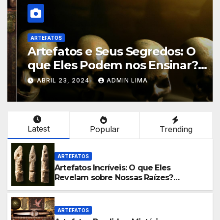
ARTEFATOS
Artefatos e Seus Segredos: O
que Eles Podem nos Ensinar?
Descubra!
ABRIL 23, 2024
ADMIN LIMA
Latest
Popular
Trending
ARTEFATOS
Artefatos Incríveis: O que Eles
Revelam sobre Nossas Raízes?
Confira!
ARTEFATOS