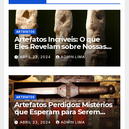
ARTEFATOS
Artefatos Incríveis: O que
Eles Revelam sobre Nossas
Raízes? Confira!
ABRIL 23, 2024
ADMIN LIMA
ARTEFATOS
Artefatos Perdidos: Mistérios
que Esperam para Serem
Revelados – Venha Conhecer!
ABRIL 23, 2024
ADMIN LIMA