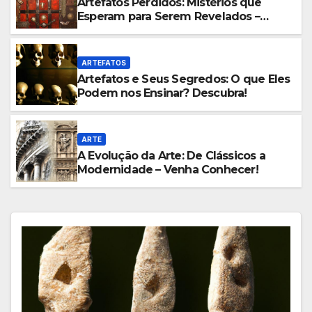
Artefatos Perdidos: Mistérios que
Esperam para Serem Revelados –
Venha Conhecer!
ARTEFATOS
Artefatos e Seus Segredos: O que Eles
Podem nos Ensinar? Descubra!
ARTE
A Evolução da Arte: De Clássicos a
Modernidade – Venha Conhecer!