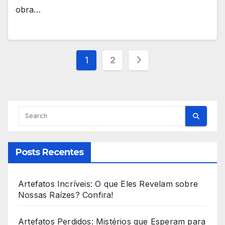
obra…
Paginação
1
2
de
posts
Posts Recentes
Artefatos Incríveis: O que Eles Revelam sobre
Nossas Raízes? Confira!
Artefatos Perdidos: Mistérios que Esperam para