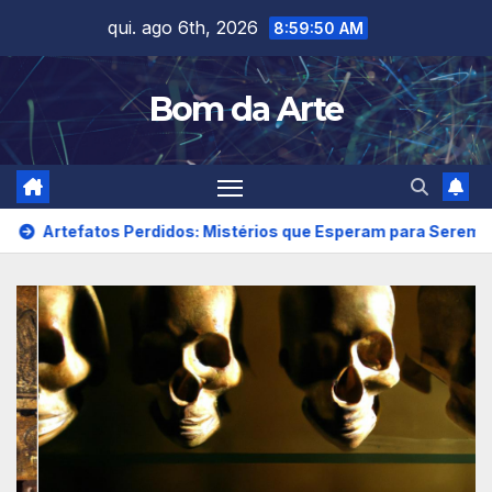
Skip
qui. ago 6th, 2026
8:59:52 AM
to
content
Bom da Arte
erdidos: Mistérios que Esperam para Serem Revelados – Venh